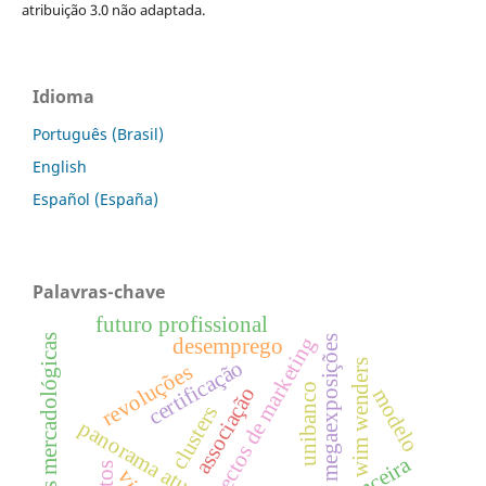
atribuição 3.0 não adaptada.
Idioma
Português (Brasil)
English
Español (España)
Palavras-chave
futuro profissional
aspectos de marketing
mudanças mercadológicas
megaexposições
desemprego
certificação
wim wenders
revoluções
unibanco
associação
modelo
clusters
panorama atual